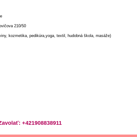
ce
ovičova 210/50
viny, kozmetika, pedikúra,yoga, textil, hudobná škola, masáže)
avolať: +421908838911