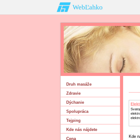
WebĽahko
Druh masáže
Zdravie
Dýchanie
Elek
Svatop
Spolupráca
elektr
elektr
Tejping
Kde nás nájdete
Kde n
Cena