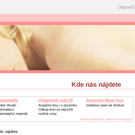
Odporúč
Kde nás nájdete
tromontáže
Výkup lesů, celá ČR
Agressive Music Fest
luk Veselý -
Koupíme lesy i s pozemky
metalový open-air festival
oinstalace
Odkup lesů za nejvyšší
oinstalační materiál
možné ceny.
Tvorba webových stránok a e-shopov
ás nájdete.