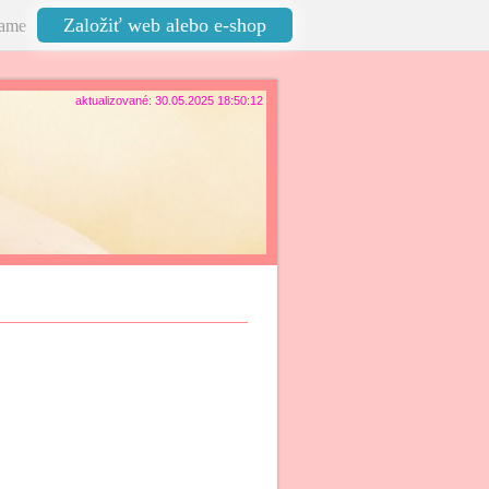
Založiť web alebo e-shop
ame
aktualizované: 30.05.2025 18:50:12