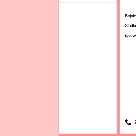
Bojni
Sládk
(potra
Z