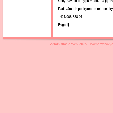
Ceny závisia od typu masáže a jej trv
Radi vám ich poskytneme telefonicky
+421/908 838 911
Evgenij.
Administrácia WebĽahko
|
Tvorba webovýc